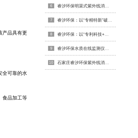
睿汐环保明渠式紫外线消毒器介绍
6
睿汐环保：以“专精特新”破局水处理赛道，让每一滴水都经得起检验
7
该产品具有更
睿汐环保：以“专利科技+权威资质”打造水质消毒硬核防线
8
睿汐环保水质在线监测仪：精准感知，守护水质安全
9
石家庄睿汐环保紫外线消毒器的日常维护，常见问题与解决方法
10
安全可靠的水
、食品加工等