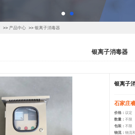
页
>>
产品中心
>>
银离子消毒器
银离子消毒器
银离子
石家庄
价格：
议定
数量：
不限
包装：
不限
物流：
物流