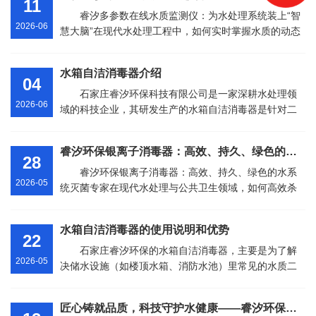
11
睿汐多参数在线水质监测仪：为水处理系统装上“智
2026-06
慧大脑”在现代水处理工程中，如何实时掌握水质的动态
变化，是保障用水安全的核心环节。石家庄睿汐环保科
技有限公司推出的···
水箱自洁消毒器介绍
04
石家庄睿汐环保科技有限公司是一家深耕水处理领
2026-06
域的科技企业，其研发生产的水箱自洁消毒器是针对二
次供水设施水质污染问题推出的专业设备。该设备巧妙
融合了臭氧制取、微电···
睿汐环保银离子消毒器：高效、持久、绿色的水系统灭菌
28
睿汐环保银离子消毒器：高效、持久、绿色的水系
2026-05
统灭菌专家在现代水处理与公共卫生领域，如何高效杀
灭细菌同时避免二次污染，一直是行业关注的核心痛
点。石家庄睿汐环保科技···
水箱自洁消毒器的使用说明和优势
22
石家庄睿汐环保的水箱自洁消毒器，主要是为了解
2026-05
决储水设施（如楼顶水箱、消防水池）里常见的水质二
次污染问题，比如细菌滋生和藻类繁殖。我把它的主要
优势和功能整理了一下···
匠心铸就品质，科技守护水健康——睿汐环保紫外线消毒器核心优势解析