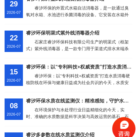
29
睿汐环保的外置式水箱自洁消毒器，是一款通过臭
2026-07
氧对水箱、水池进行杀菌消毒的设备。它安装在水箱外
部，通过循环泵将水抽入设备内部，与臭氧混合消毒后
再送回水箱，以此实现···
睿汐环保明渠式紫外线消毒器介绍
22
石家庄睿汐环保科技有限公司生产的明渠式（框架
2026-07
式）紫外线消毒器，是一款专门用于渠道式排水末端杀
菌消毒的水处理设备。它通过布置在开槽沟渠内的紫外
消毒模块，发出中心波···
睿汐环保：以“专利科技+权威资质”打造水质消毒硬核防线
15
睿汐环保：以“专利科技+权威资质”打造水质消毒硬
2026-07
核防线在环保与健康日益成为社会共识的今天，水质安
全直接关系到千家万户的幸福与工业生产的命脉。面对
传统水处理方式逐渐···
睿汐环保水质在线监测仪：精准感知，守护水质安全
08
在环境保护与水处理行业日益精细化的今天，实
2026-07
时、准确的水质数据是科学决策与高效运营的基石。石
家庄睿汐环保科技有限公司（以下简称“睿汐环保”）凭借
多年的技术沉淀与研···
睿汐多参数在线水质监测仪介绍