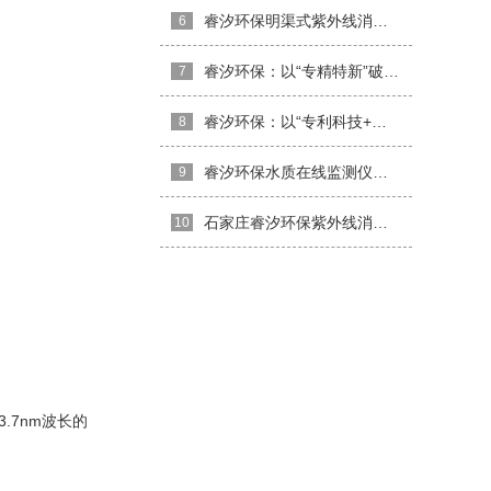
睿汐环保明渠式紫外线消毒器介绍
6
睿汐环保：以“专精特新”破局水处理赛道，让每一滴水都经得起检验
7
睿汐环保：以“专利科技+权威资质”打造水质消毒硬核防线
8
睿汐环保水质在线监测仪：精准感知，守护水质安全
9
石家庄睿汐环保紫外线消毒器的日常维护，常见问题与解决方法
10
.7nm波长的