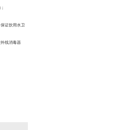
物；
，保证饮用水卫
紫外线消毒器