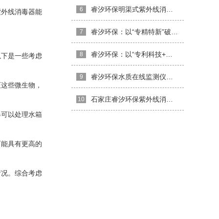
睿汐环保明渠式紫外线消毒器介绍
6
紫外线消毒器能
睿汐环保：以“专精特新”破局水处理赛道，让每一滴水都经得起检验
7
睿汐环保：以“专利科技+权威资质”打造水质消毒硬核防线
8
以下是一些考虑
睿汐环保水质在线监测仪：精准感知，守护水质安全
9
灭这些微生物，
石家庄睿汐环保紫外线消毒器的日常维护，常见问题与解决方法
10
器可以处理水箱
可能具有更高的
情况。综合考虑